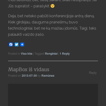
Jūs supratot – parašykit
Deja, bet neteko pabūti konferencijoje antrą dieną.
Kiek girdėjau, dauguma pranešimų buvo
technologiniai, bet ne ką mažiau įdomūs. Taigi, teks
palaukti vaizdo įrašo.
Facebook
Twitter
Posted in
Visa kita
|
Tagged
Renginiai
|
1
Reply
MapBox iš vidaus
Reply
Posted on
2013-07-30
by
Ramūnas