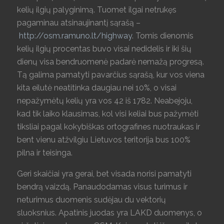
kelių ilgių palyginimą. Tuomet ilgai netrukęs
pagaminau atsinaujinantį sąrašą –
http://osm.ramuno.lt/highway
. Tomis dienomis
kelių ilgių procentas buvo visai nedidelis ir iki šių
dienų visa bendruomenė padarė nemažą progresą.
Tą galima pamatyti pavarčius sąrašą, kur vos viena
kita eilutė neatitinka daugiau nei 10%, o visai
nepažymėtų kelių yra vos 42 iš 1782. Neabejoju,
kad tik laiko klausimas, kol visi keliai bus pažymėti
tiksliai pagal kokybiškas ortografines nuotraukas ir
bent vienu atžvilgiu Lietuvos teritorija bus 100%
pilna ir teisinga.
Geri skaičiai yra gerai, bet visada norisi pamatyti
bendrą vaizdą. Panaudodamas visus turimus ir
neturimus duomenis sudėjau du vektorių
sluoksnius. Apatinis juodas yra LAKD duomenys, o