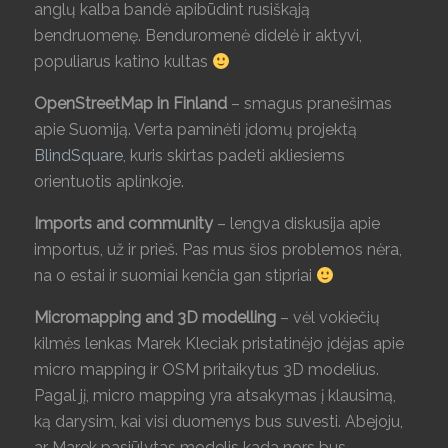
anglų kalba bandė apibūdint rusiškąją
bendruomenę. Benduromenė didelė ir aktyvi,
populiarus katino kultas
OpenStreetMap in Finland
– smagus pranešimas
apie Suomiją. Verta paminėti įdomų projektą
BlindSquare
, kuris skirtas padeti akliesiems
orientuotis aplinkoje.
Imports and community
– lengva diskusija apie
importus, už ir prieš. Pas mus šios problemos nėra,
na o estai ir suomiai kenčia gan stipriai
Micromapping and 3D modelling
– vėl vokiečių
kilmės lenkas Marek Kleciak pristatinėjo įdėjas apie
micro mapping ir OSM pritaikytus 3D modelius.
Pagal jį, micro mapping yra atsakymas į klausimą,
ką darysim, kai visi duomenys bus suvesti. Abejoju,
ar Marek pasiūlytas modelis kada nors bus