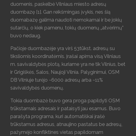
duomenis, paskelbė Vilniaus miesto adresų
duombazę [1]. Gan reikšmingas įvykis, nes šią
duomabazę galima naudoti nemokamai ir be jokių
sutarčių, o kiek pamenu, tokių duomenų „atvėrimų”
buvo nedaug.
Pačioje duombazėje yra virš 53tūkst. adresų su
tiksliomis koordinatėmis. Įrašai apima visą Vilniaus
m. savivaldybės plotą, kuriame yra ne tik Vilnius, bet
ir Grigiškės, Salos, Naujoji Vilnia. Palyginimui, OSM
DB Vilniuje turėjo ~6000 adresų arba ~11%
savivaldybės duomenų.
Tokia duombazė buvo gera proga papildyti OSM
trūkstamais adresais ir pataisyti jau esamus. Buvo
parašyta programa, kuri automatiškai įrašė
trūkstamus adresus, atnaujino pastatus be adresų,
pažymėjo konfliktines vietas papildomam