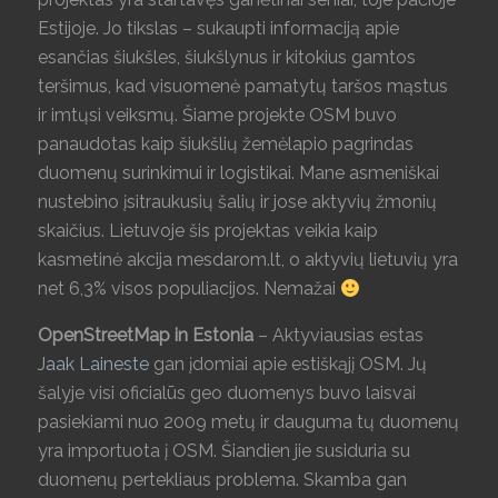
Estijoje. Jo tikslas – sukaupti informaciją apie
esančias šiukšles, šiukšlynus ir kitokius gamtos
teršimus, kad visuomenė pamatytų taršos mąstus
ir imtųsi veiksmų. Šiame projekte OSM buvo
panaudotas kaip šiukšlių žemėlapio pagrindas
duomenų surinkimui ir logistikai. Mane asmeniškai
nustebino įsitraukusių šalių ir jose aktyvių žmonių
skaičius. Lietuvoje šis projektas veikia kaip
kasmetinė akcija mesdarom.lt, o aktyvių lietuvių yra
net 6,3% visos populiacijos. Nemažai
OpenStreetMap in Estonia
– Aktyviausias estas
Jaak Laineste
gan įdomiai apie estiškąjį OSM. Jų
šalyje visi oficialūs geo duomenys buvo laisvai
pasiekiami nuo 2009 metų ir dauguma tų duomenų
yra importuota į OSM. Šiandien jie susiduria su
duomenų pertekliaus problema. Skamba gan