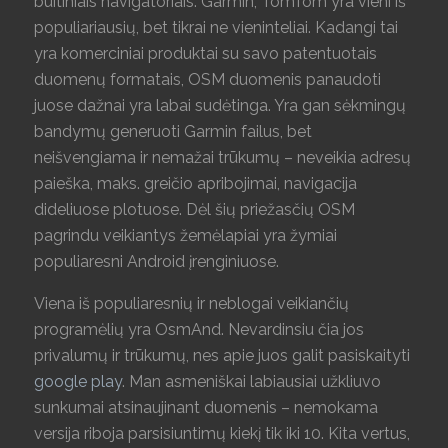
buitiniais navigatoriais. Garmin, TomTom yra vieni iš
populiariausių, bet tikrai ne vieninteliai. Kadangi tai
yra komerciniai produktai su savo patentuotais
duomenų formatais, OSM duomenis panaudoti
juose dažnai yra labai sudėtinga. Yra gan sėkmingų
bandymų generuoti Garmin failus, bet
neišvengiama ir nemažai trūkumų – neveikia adresų
paieška, maks. greičio apribojimai, navigacija
dideliuose plotuose. Dėl šių priežasčių OSM
pagrindu veikiantys žemėlapiai yra žymiai
populiaresni Android įrenginiuose.
Viena iš populiaresnių ir neblogai veikiančių
programėlių yra OsmAnd. Nevardinsiu čia jos
privalumų ir trūkumų, nes apie juos galit pasiskaityti
google play
. Man asmeniškai labiausiai užkliuvo
sunkumai atsinaujinant duomenis – nemokama
versija riboja parsisiuntimų kiekį tik iki 10. Kita vertus,