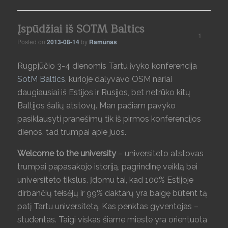
Įspūdžiai iš SOTM Baltics
1
Posted on
2013-08-14
by
Ramūnas
Rugpjūčio 3-4 dienomis Tartu įvyko konferencija
SotM Baltics
, kurioje dalyvavo OSM nariai
daugiausiai iš Estijos ir Rusijos, bet netrūko kitų
Baltijos šalių atstovų. Man pačiam pavyko
pasiklausyti pranešimų tik iš pirmos konferencijos
dienos, tad trumpai apie juos.
Welcome to the university
– universiteto atstovas
trumpai papasakojo istoriją, pagrindinę veiklą bei
universiteto tikslus. Įdomu tai, kad 100% Estijoje
dirbančių teisėjų ir 99% daktarų yra baigę būtent tą
patį Tartu universitetą. Kas penktas gyventojas –
studentas. Taigi viskas šiame mieste yra orientuota