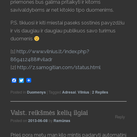
priemones bus galima pritaikyti ir kitoms
savivaldybėms ar net kitokio tipo duomenims.
P.S. tikiuosi ir kiti miestai paseks sostinės pavyzdžiu
ir vis daugiau ir daugiau publikuos savo turimus
duomenis
[1]
http://www.vilnius.lt/index.php?
869412488#viladr
[2]
http://z.samogitian.com/status.html
Facebook
Twitter
Posted in
Duomenys
|
Tagged
Adresai
,
Vilnius
|
2
Replies
Valst. reikšmės kelių ilgiai
Reply
Posted on
2013-06-08
by
Ramūnas
Prieš porą metų man kilo mintis padaryti automatinį