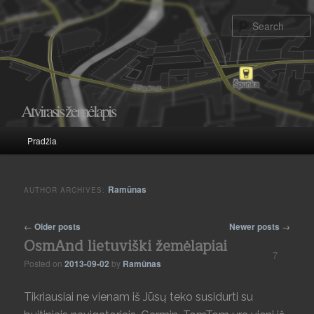
Atvirasis žemėlapis
Main menu
Pradžia
Skip to primary content
Skip to secondary content
Ramūnas
AUTHOR ARCHIVES:
Post navigation
←
Older posts
Newer posts
→
OsmAnd lietuviški žemėlapiai
7
Posted on
2013-09-02
by
Ramūnas
Tikriausiai ne vienam iš Jūsų teko susidurti su