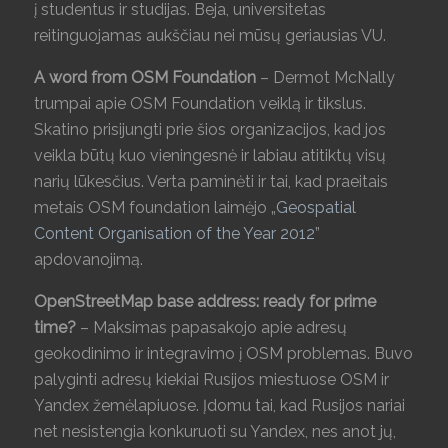
į studentus ir studijas. Beja, universitetas
reitinguojamas aukščiau nei mūsų geriausias VU.
A word from OSM Foundation
– Dermot McNally
trumpai apie OSM Foundation veiklą ir tikslus.
Skatino prisijungti prie šios organizacijos, kad jos
veikla būtų kuo vieningesnė ir labiau atitiktų visų
narių lūkesčius. Verta paminėti ir tai, kad praeitais
metais OSM foundation laimėjo „
Geospatial
Content Organisation of the Year 2012
”
apdovanojimą.
OpenStreetMap base address: ready for prime
time?
– Maksimas papasakojo apie adresų
geokodinimo ir integravimo į OSM problemas. Buvo
palyginti adresų kiekiai Rusijos miestuose OSM ir
Yandex žemėlapiuose. Įdomu tai, kad Rusijos nariai
net nesistengia konkuruoti su Yandex, nes anot jų,