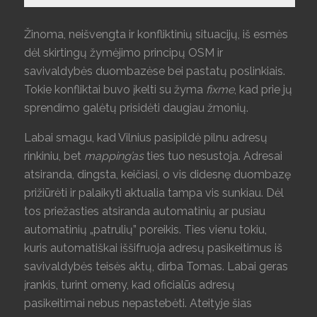
Žinoma, neišvengta ir konfliktinių situacijų, iš esmės
dėl skirtingų žymėjimo principų OSM ir
savivaldybės duombazėse bei pastatų poslinkiais.
Tokie konfliktai buvo įkelti su žyma
fixme
, kad prie jų
sprendimo galėtų prisidėti daugiau žmonių.
Labai smagu, kad Vilnius pasipildė pilnu adresų
rinkiniu, bet
mapping’as
ties tuo nesustoja. Adresai
atsiranda, dingsta, keičiasi, o vis didesnę duombazę
prižiūrėti ir palaikyti aktualia tampa vis sunkiau. Dėl
tos priežasties atsiranda automatinių ar pusiau
automatinių „patrulių” poreikis. Ties vienu tokiu,
kuris automatiškai iššifruoja adresų pasikeitimus iš
savivaldybės teisės aktų, dirba Tomas. Labai geras
įrankis, turint omeny, kad oficialūs adresų
pasikeitimai nebus nepastebėti. Ateityje šias