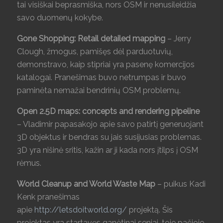
tai visiškai beprasmiška, nors OSM ir nenusileidžia
savo duomenų kokybe.
Gone Shopping: Retail detailed mapping
– Jerry
Clough, žmogus, pamišęs dėl parduotuvių,
demonstravo, kaip stipriai yra pasenę komercijos
katalogai. Pranešimas buvo netrumpas ir buvo
paminėta nemažai bendrinių OSM problemų.
Open 2.5D maps: concepts and rendering pipeline
– Vladimir papasakojo apie savo patirtį generuojant
3D objektus ir bendras su jais susijusias problemas.
3D yra nišinė sritis, kažin ar ji kada nors įtilps į OSM
rėmus.
World Cleanup and World Waste Map
– puikus Kadi
Kenk pranešimas
apie
http://letsdoitworld.org/
projektą. Šis
projektas yra startavęs ganėtinai seniai, toje pačioje