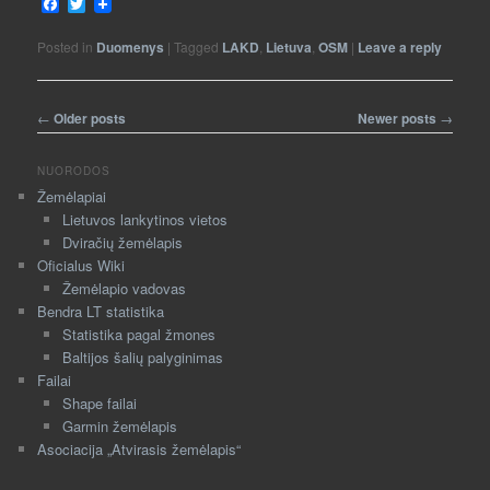
Facebook
Twitter
Posted in
Duomenys
|
Tagged
LAKD
,
Lietuva
,
OSM
|
Leave a reply
Post navigation
←
Older posts
Newer posts
→
NUORODOS
Žemėlapiai
Lietuvos lankytinos vietos
Dviračių žemėlapis
Oficialus Wiki
Žemėlapio vadovas
Bendra LT statistika
Statistika pagal žmones
Baltijos šalių palyginimas
Failai
Shape failai
Garmin žemėlapis
Asociacija „Atvirasis žemėlapis“