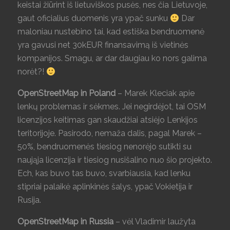
keistai žiūrint iš lietuviškos pusės, nes čia Lietuvoje,
gaut oficialius duomenis yra ypač sunku
Dar
maloniau nustebino tai, kad estiška bendruomenė
yra gavusi net 30kEUR finansavimą iš vietinės
kompanijos. Smagu, ar dar daugiau ko nors galima
norėt?!
OpenStreetMap in Poland
– Marek Kleciak apie
lenkų problemas ir sėkmes. Jei negirdėjot, tai OSM
licenzijos keitimas gan skaudžiai atsiėjo Lenkijos
teritorijoje. Pasirodo, nemaža dalis, pagal Marek –
50%, bendruomenės tiesiog nenorėjo sutikti su
naująja licenzija ir tiesiog nusišalino nuo šio projekto.
Ech, kas buvo tas buvo, svarbiausia, kad lenku
stipriai palaikė aplinkinės šalys, ypač Vokietija ir
Rusija.
OpenStreetMap in Russia
– vėl Vladimir laužyta