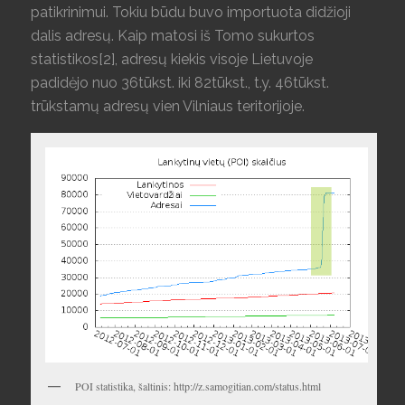
patikrinimui. Tokiu būdu buvo importuota didžioji
dalis adresų. Kaip matosi iš Tomo sukurtos
statistikos[2], adresų kiekis visoje Lietuvoje
padidėjo nuo 36tūkst. iki 82tūkst., t.y. 46tūkst.
trūkstamų adresų vien Vilniaus teritorijoje.
POI statistika, šaltinis: http://z.samogitian.com/status.html