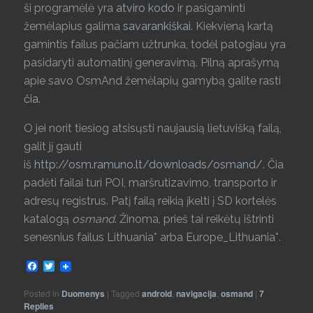
ši programėlė yra
atviro kodo
ir pasigaminti
žemėlapius galima
savarankiškai
. Kiekvieną kartą
gamintis failus pačiam užtrunka, todėl patogiau yra
pasidaryti automatinį generavimą. Pilną aprašymą
apie savo OsmAnd žemėlapių gamybą galite rasti
čia
.
O jei norit tiesiog atsisųsti naujausią lietuvišką failą,
galit jį gauti
iš
http://osm.ramuno.lt/downloads/osmand/
. Čia
padėti failai turi POI, maršrutizavimo, transporto ir
adresų registrus. Patį failą reikią įkelti į SD kortelės
katalogą
osmand
. Žinoma, prieš tai reikėtų ištrinti
senesnius failus Lithuania* arba Europe_Lithuania*.
Facebook
Twitter
Posted in
Duomenys
|
Tagged
android
,
navigacija
,
osmand
|
7
Replies