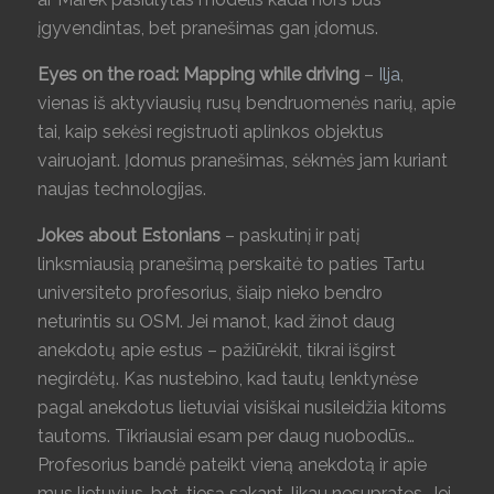
įgyvendintas, bet pranešimas gan įdomus.
Eyes on the road: Mapping while driving
–
Ilja
,
vienas iš aktyviausių rusų bendruomenės narių, apie
tai, kaip sekėsi registruoti aplinkos objektus
vairuojant. Įdomus pranešimas, sėkmės jam kuriant
naujas technologijas.
Jokes about Estonians
– paskutinį ir patį
linksmiausią pranešimą perskaitė to paties Tartu
universiteto profesorius, šiaip nieko bendro
neturintis su OSM. Jei manot, kad žinot daug
anekdotų apie estus – pažiūrėkit, tikrai išgirst
negirdėtų. Kas nustebino, kad tautų lenktynėse
pagal anekdotus lietuviai visiškai nusileidžia kitoms
tautoms. Tikriausiai esam per daug nuobodūs…
Profesorius bandė pateikt vieną anekdotą ir apie
mus lietuvius, bet, tiesą sakant, likau nesupratęs. Jei