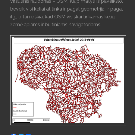
viršutinis raudonas – OSM. Kaip matyti iš paveikslo,
beveik visi keliai atitinka ir pagal geometriją, ir pagal
ilgį, o tai reiškia, kad OSM visiškai tinkamas kelių
žemėlapiams ir buitiniams navigatoriams.