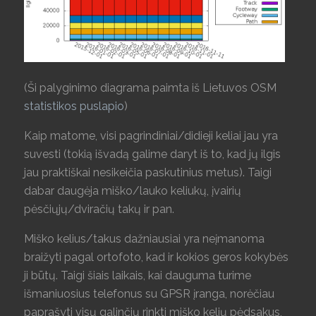
(Ši palyginimo diagrama paimta iš Lietuvos OSM
statistikos puslapio
)
Kaip matome, visi pagrindiniai/didieji keliai jau yra
suvesti (tokią išvadą galime daryt iš to, kad jų ilgis
jau praktiškai nesikeičia paskutinius metus). Taigi
dabar daugėja miško/lauko keliukų, įvairių
pėsčiųjų/dviračių takų ir pan.
Miško kelius/takus dažniausiai yra neįmanoma
braižyti pagal ortofoto, kad ir kokios geros kokybės
ji būtų. Taigi šiais laikais, kai dauguma turime
išmaniuosius telefonus su GPSR įranga, norėčiau
paprašyti visų galinčių rinkti miško kelių pėdsakus,