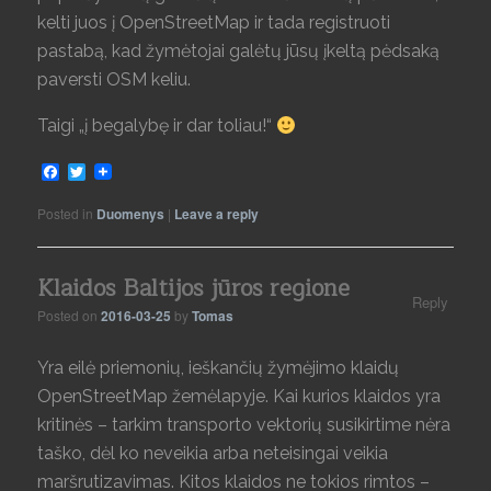
kelti juos į OpenStreetMap ir tada registruoti
pastabą, kad žymėtojai galėtų jūsų įkeltą pėdsaką
paversti OSM keliu.
Taigi „į begalybę ir dar toliau!“
Facebook
Twitter
Posted in
Duomenys
|
Leave a reply
Klaidos Baltijos jūros regione
Reply
Posted on
2016-03-25
by
Tomas
Yra eilė priemonių, ieškančių žymėjimo klaidų
OpenStreetMap žemėlapyje. Kai kurios klaidos yra
kritinės – tarkim transporto vektorių susikirtime nėra
taško, dėl ko neveikia arba neteisingai veikia
maršrutizavimas. Kitos klaidos ne tokios rimtos –