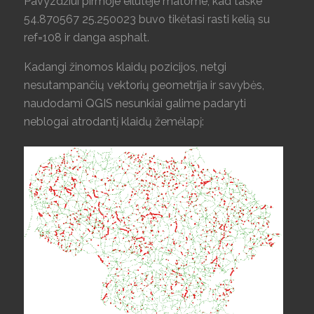
Pavyzdžiui pirmoje eilutėje matome, kad taške
54.870567 25.250023 buvo tikėtasi rasti kelią su
ref=108 ir danga asphalt.
Kadangi žinomos klaidų pozicijos, netgi
nesutampančių vektorių geometrija ir savybės,
naudodami QGIS nesunkiai galime padaryti
neblogai atrodantį klaidų žemėlapį: