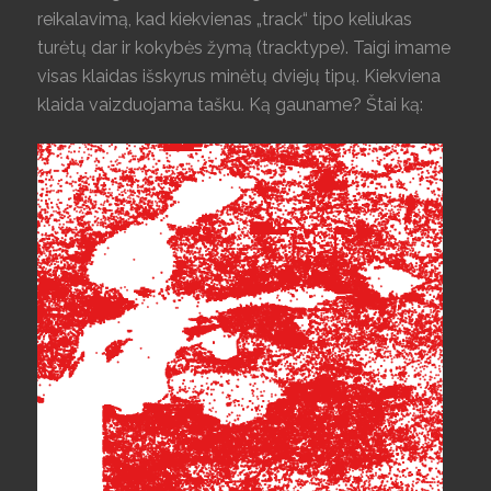
reikalavimą, kad kiekvienas „track“ tipo keliukas
turėtų dar ir kokybės žymą (tracktype). Taigi imame
visas klaidas išskyrus minėtų dviejų tipų. Kiekviena
klaida vaizduojama tašku. Ką gauname? Štai ką: