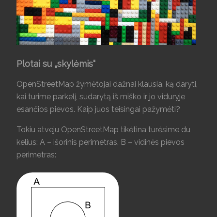
Plotai su „skylėmis“
OpenStreetMap žymėtojai dažnai klausia, ką daryti,
kai turime parkelį, sudarytą iš miško ir jo viduryje
esančios pievos. Kaip juos teisingai pažymėti?
Tokiu atveju OpenStreetMap tikėtina turėsime du
kelius: A – išorinis perimetras, B – vidinės pievos
perimetras: