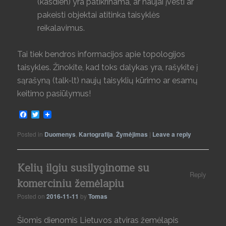
(kasdien) yra patikrinama, ar naujai įvesti ar
pakeisti objektai atitinka taisyklės
reikalavimus.
Tai tiek bendros informacijos apie topologijos
taisykles. Žinokite, kad toks dalykas yra, rašykite į
sąrašyną (talk-lt) naujų taisyklių kūrimo ar esamų
keitimo pasiūlymus!
Facebook
Twitter
Posted in
Duomenys
,
Kartografija
,
Žymėjimas
|
Leave a reply
Kelių ilgiu susilyginome su
Reply
komerciniu žemėlapiu
Posted on
2016-11-11
by
Tomas
Šiomis dienomis Lietuvos atviras žemėlapis