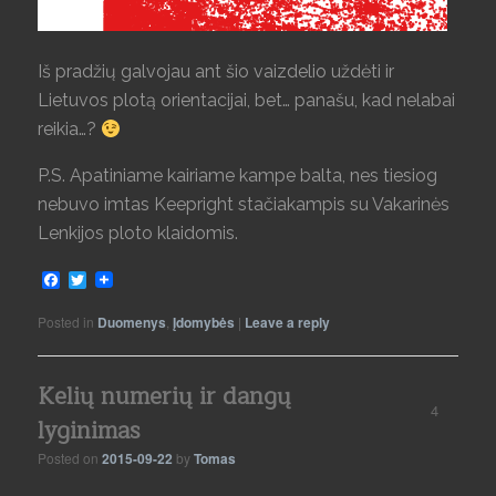
Iš pradžių galvojau ant šio vaizdelio uždėti ir
Lietuvos plotą orientacijai, bet… panašu, kad nelabai
reikia…?
P.S. Apatiniame kairiame kampe balta, nes tiesiog
nebuvo imtas Keepright stačiakampis su Vakarinės
Lenkijos ploto klaidomis.
Facebook
Twitter
Posted in
Duomenys
,
Įdomybės
|
Leave a reply
Kelių numerių ir dangų
4
lyginimas
Posted on
2015-09-22
by
Tomas