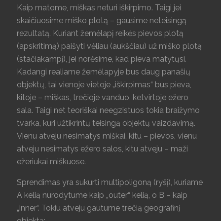
Kaip matome, miškas neturi iškirpimo. Taigi jei
skaičiuosime miško plotą – gausime neteisingą
rezultatą. Kuriant žemėlapį reikės pievos plotą
(apskritimą) paišyti vėliau (aukščiau) už miško plotą
(stačiakampį), jei norėsime, kad pieva matytųsi.
Kadangi realiame žemėlapyje bus daug panašių
objektų, tai vienoje vietoje „iškirpimas“ bus pieva,
kitoje – miškas, trečioje vanduo, ketvirtoje ežero
sala. Taigi net teoriškai neegzistuos tokia braižymo
tvarka, kuri užtikrintų teisingą objektų vaizdavimą.
Vienu atveju nesimatys miškai, kitu – pievos, vienu
atveju nesimatys ežero salos, kitu atveju – maži
ežeriukai miškuose.
Sprendimas yra sukurti multipoligoną (ryšį), kuriame
A kelią nurodytume kaip „outer“ kelią, o B – kaip
„inner“. Tokiu atveju gautume trečią geografinį
objektą: