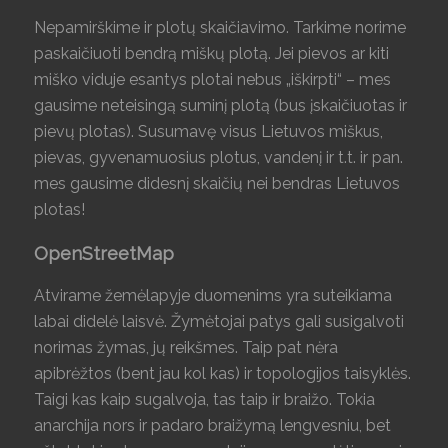
Nepamirškime ir plotų skaičiavimo. Tarkime norime
paskaičiuoti bendrą miškų plotą. Jei pievos ar kiti
miško viduje esantys plotai nebus „iškirpti“ – mes
gausime neteisingą suminį plotą (bus įskaičiuotas ir
pievų plotas). Susumavę visus Lietuvos miškus,
pievas, gyvenamuosius plotus, vandenį ir t.t. ir pan.
mes gausime didesnį skaičių nei bendras Lietuvos
plotas!
OpenStreetMap
Atvirame žemėlapyje duomenims yra suteikiama
labai didelė laisvė. Žymėtojai patys gali susigalvoti
norimas žymas, jų reikšmes. Taip pat nėra
apibrėžtos (bent jau kol kas) ir topologijos taisyklės.
Taigi kas kaip sugalvoja, tas taip ir braižo. Tokia
anarchija nors ir padaro braižymą lengvesniu, bet