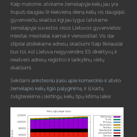
Kaip matome, atvirame žemėlapyje kelių jau yra
truputį daugiau (ir kiekvieną dieną kelių vis daugėja),
gyvenviečių skaičius irgi jau lygus (atvirame
žemėlapyje suvestos visos Lietuvos gyvenvietės:
miestai, miesteliai, kaimai ir viensėdžiai). Vis dar
stipriai atsiliekame adresų skaičiumi (taip tikriausiai
bus tol, kol Lietuva neįgyvendins ES direktyvų ir
neatvers adresų registro) ir lankytinų vietų
skaičiumi.
Sekdami
ankstesniu įrašu apie komercinio ir atviro
žemėlapio kelių ilgio palyginimą
, ir šį kartą
žvilgterėkime į skirtingų kelių tipų kitimą laike: