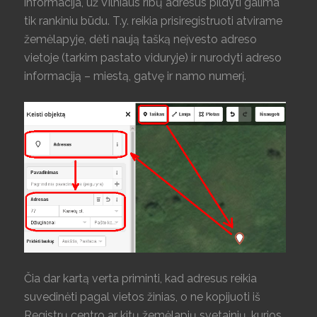
informacija, už Vilniaus ribų adresus pildyti galima
tik rankiniu būdu. T.y. reikia prisiregistruoti atvirame
žemėlapyje, dėti naują tašką neįvesto adreso
vietoje (tarkim pastato viduryje) ir nurodyti adreso
informaciją – miestą, gatvę ir namo numerį.
Čia dar kartą verta priminti, kad adresus reikia
suvedinėti pagal vietos žinias, o ne kopijuoti iš
Registrų centro ar kitų žemėlapių svetainių, kurios