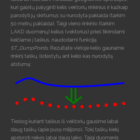
kuri galėtų palyginti kelis vektorių rinkinius ir kažkaip
parodyti jų skirtumus su nurodyta paklaida (tarkim
50 metrų paklaida). Taigi vieno rinkinio (tarkim
LAKD duomenų) kelius (vektorius) prieš tikrindami
keičiame į taškus, naudodami funkciją
ST_DumpPoints
. Rezultate vietoje kelio gauname
rinkinį taškų, išdėstytų ant kelio kas nurodytą
atstumą:
Tiesiog kuriant taškus iš vektorių gausime labai
daug taškų (apie pusę milijono). Tokį taškų kiekį
apdoroti reikės labai daug laiko. Taigi duomenis