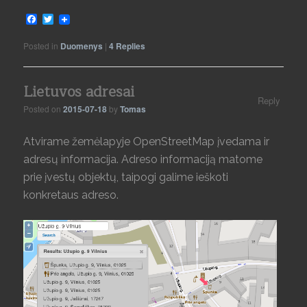
Facebook
Twitter
Posted in
Duomenys
|
4
Replies
Lietuvos adresai
Reply
Posted on
2015-07-18
by
Tomas
Atvirame žemėlapyje OpenStreetMap įvedama ir
adresų informacija. Adreso informaciją matome
prie įvestų objektų, taipogi galime ieškoti
konkretaus adreso.