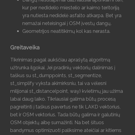
kur per nedidelio miestelio ar kaimo teritoriją
yra nutiesta nedidelė asfalto atkarpa. Bet yra
nemažai neteisingai į OSM įvestų dangų.
Geometrijos neatitikimų kol kas nerasta.
Greitaveika
Tikrinimas pagal aukščiau aprašytą algoritmą
užtrunka ilgokai. Jei pradinių vektorių dalinimas į
taškus su st_dumppoints, st_segmentize,
st_simplify vyksta akimirksniu, tai va vėlesni
milijonai st_distance(point, way) kvietimų jau užima
labai daug laiko. Tikriausiai galima būtų procesą
pagreitinti į taškus pavertus ne tik LAKD vektorius,
bet ir OSM vektorius. Tada būtų galima ir galutinių
OSM objektų aibę sumažinti. Na bet šituos
bandymus optimizuoti paliksime ateičiai ar kitiems