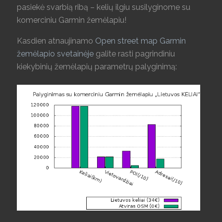
pasiekė svarbią ribą – kelių ilgiu susilyginome su
komerciniu Garmin žemėlapiu!
Kasdien atnaujinamo
Open street map Garmin
žemėlapio svetainėje
galite rasti pagrindiniu
kiekybinių žemėlapių parametrų palyginimą: