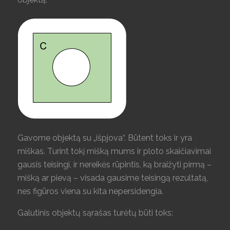
Gavome objektą su „išpjova“. Būtent toks ir yra
miškas. Turint tokį mišką mums ir ploto skaičiavimai
gausis teisingi, ir nereikės rūpintis, ką braižyti pirmą –
mišką ar pievą – visada gausime teisingą rezultatą,
nes figūros viena su kita nepersidengia.
Galutinis objektų sąrašas turėtų būti toks: