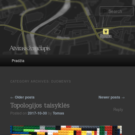
Atvirasis žemėlapis
Main menu
Pradžia
Skip to primary content
Skip to secondary content
CATEGORY ARCHIVES:
DUOMENYS
Post navigation
←
Older posts
Newer posts
→
Topologijos taisyklės
Reply
Posted on
2017-10-30
by
Tomas