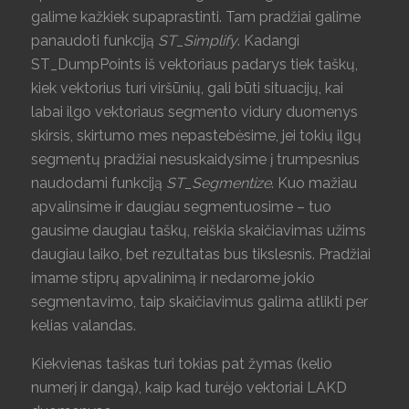
galime kažkiek supaprastinti. Tam pradžiai galime
panaudoti funkciją
ST_Simplify
. Kadangi
ST_DumpPoints iš vektoriaus padarys tiek taškų,
kiek vektorius turi viršūnių, gali būti situacijų, kai
labai ilgo vektoriaus segmento vidury duomenys
skirsis, skirtumo mes nepastebėsime, jei tokių ilgų
segmentų pradžiai nesuskaidysime į trumpesnius
naudodami funkciją
ST_Segmentize
. Kuo mažiau
apvalinsime ir daugiau segmentuosime – tuo
gausime daugiau taškų, reiškia skaičiavimas užims
daugiau laiko, bet rezultatas bus tikslesnis. Pradžiai
imame stiprų apvalinimą ir nedarome jokio
segmentavimo, taip skaičiavimus galima atlikti per
kelias valandas.
Kiekvienas taškas turi tokias pat žymas (kelio
numerį ir dangą), kaip kad turėjo vektoriai LAKD