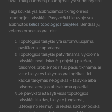
užtat tokių duomenų naudojimas yra sudėtingesnis.
Taigi kol kas yra apibrėžiamos tik regioninės
topologijos taisyklės. Pavyzdžiui Lietuvoje yra
apibrėžtos
kelios topologijos taisyklės
. Bendras jų
veikimo procesas yra toks:
Topologijos taisyklė yra suformuluojama,
pasiūloma ir aptariama.
Topologijos taisyklė patvirtinama, vykdoma
taisyklės neatitinkančių objektų paieška,
taisomos problemos ir tuo pačiu tikrinama, ar
visur taisyklės taikymas yra logiškas. Jei
kažkur taikymas nelogiškas – taisyklė arba
taisoma, arba jos atsisakoma apskritai.
Jei pavyksta ištaisyti visas topologijos
taisyklės klaidas, taisyklė įjungiama į
„stebėjimo režimą“. Tai reiškia, kad periodiškai