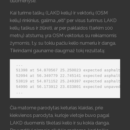
duomenyse.
Kai turime taškų (LAKD kelių) ir vektorių (OSM
kelių) rinkinius, galima „eiti“ per visus turimus LAKD
kelių taškus ir žiūrėti, ar per paklaidos (tarkim 100
metrų) atstumą yra OSM vektorius su reikiamomis
žymomis, t.y. su tokiu pačiu kelio numeriu ir danga.
Tikrindami gauname daugmaž tokį rezultatą:
...

51398 at 54.870567 25.250023 expected asphalt 108

52094 at 56.349779 22.745141 expected asphalt 1023
53819 at 54.871152 25.249397 expected asphalt 108

54990 at 56.173912 23.033801 expected unpaved 1018
...
Čia matome parodytas keturias klaidas, prie
kiekvienos parodyta, kurioje vietoje buvo pagal
LAKD duomenis tikėtasi kelio ir su kokia danga.