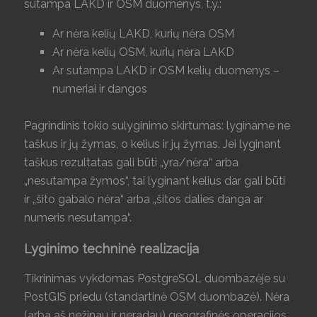
sutampa LAKD ir OSM duomenys, t.y.:
Ar nėra kelių LAKD, kurių nėra OSM
Ar nėra kelių OSM, kurių nėra LAKD
Ar sutampa LAKD ir OSM kelių duomenys –
numeriai ir dangos
Pagrindinis tokio sulyginimo skirtumas: lyginame ne
taškus ir jų žymas, o kelius ir jų žymas. Jei lyginant
taškus rezultatas gali būti „yra/nėra“ arba
„nesutampa žymos“, tai lyginant kelius dar gali būti
ir „šito gabalo nėra“ arba „šitos dalies danga ar
numeris nesutampa“.
Lyginimo techninė realizacija
Tikrinimas vykdomas PostgreSQL duombazėje su
PostGIS priedu (standartinė OSM duombazė). Nėra
(arba aš nežinau ir neradau) geografinės operacijos,