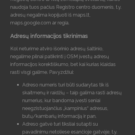
naudoja tuos pačius Registro centro duomenis, t.y.
adresų negalima kopijuoti iš maps.lt,
maps.google.com ar regia.
Adresų informacijos tikrinimas
Kol neturime atviro išorinio adresų šaltinio,
negalime pilnai patikrinti į OSM įvestų adresų
informacijos korektiškumo, bet kai kurias klaidas
rasti visgi galime. Pavyzdžiui:
Adreso numeris turi būti sudarytas tik iš
skaitmenų ir raidžių – taip galima rasti adresų
numerius, kur bandoma įvesti seniai
neegzistuojančius „kampinius“ adresus,
butų/kambarių informaciją ir pan.
Adreso gatvė turi tiksliai sutapti su
pavadinimu netoliese esančioje gatvėje, t.y.