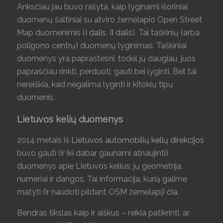
Anksčiau jau buvo rašyta, kaip lyginami išoriniai
duomenų šaltiniai su atviro žemėlapio Open Street
Map duomenimis (
I dalis
,
II dalis
). Tai taškinių (arba
poligono centrų) duomenų lyginimas. Taškiniai
duomenys yra paprastesni, todėl jų daugiau, juos
paprasčiau rinkti, perduoti, gauti bei lyginti. Bet tai
nereiškia, kad negalima lyginti ir kitokių tipų
duomenis.
Lietuvos kelių duomenys
2014 metais iš
Lietuvos automobilių kelių direkcijos
buvo gauti (ir iki dabar gaunami atnaujinti)
duomenys apie Lietuvos kelius: jų geometrija,
numeriai ir dangos. Tai informacija, kurią galime
matyti (ir naudoti pildant OSM žemėlapį)
čia
.
Bendras tikslas kaip ir aiškus – reikia patikrinti, ar