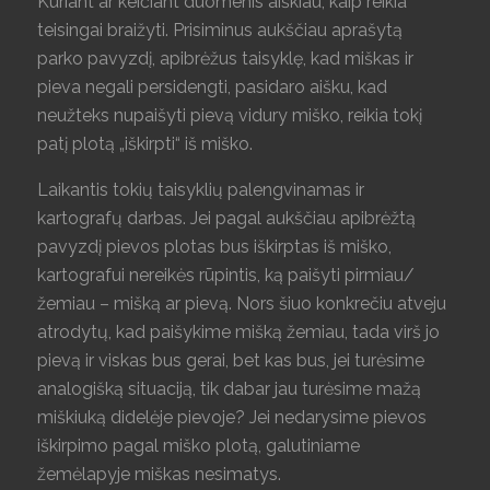
Kuriant ar keičiant duomenis aiškiau, kaip reikia
teisingai braižyti. Prisiminus aukščiau aprašytą
parko pavyzdį, apibrėžus taisyklę, kad miškas ir
pieva negali persidengti, pasidaro aišku, kad
neužteks nupaišyti pievą vidury miško, reikia tokį
patį plotą „iškirpti“ iš miško.
Laikantis tokių taisyklių palengvinamas ir
kartografų darbas. Jei pagal aukščiau apibrėžtą
pavyzdį pievos plotas bus iškirptas iš miško,
kartografui nereikės rūpintis, ką paišyti pirmiau/
žemiau – mišką ar pievą. Nors šiuo konkrečiu atveju
atrodytų, kad paišykime mišką žemiau, tada virš jo
pievą ir viskas bus gerai, bet kas bus, jei turėsime
analogišką situaciją, tik dabar jau turėsime mažą
miškiuką didelėje pievoje? Jei nedarysime pievos
iškirpimo pagal miško plotą, galutiniame
žemėlapyje miškas nesimatys.