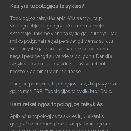
Kas yra topologijos taisyklės?
Topologijos taisyklės apibrėžia santykį tarp
skirtingų objektų geografinėje informacinėje
sistemoje. Tarkime viena taisyklė gali nurodyti, kad
miško poligonai negali persidengti vienas su kitu.
Kita taisyklė gali nurodyti, kad miško poligonas
negali persidengti su vandens poligonu. Dar kita
taisyklė – kad miesto X adreso taškai turi būti
miesto X administracinėse ribose.
Daugiau principinių topologijos taisyklių pavyzdžių
galite rasti
ESRI Topologijos taisyklių brošiūroje
.
Kam reikalingos topologijos taisyklės
Apibrėžus topologijos taisykles ir jų laikantis,
geografinė duomenų bazė tampa tvarkingesne.