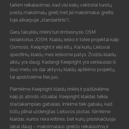
tarkim reikalavimas, kad visi kelių vektoriai turėtų
įvestą maksimalų greitį (net jei maksimalus greitis
toje atkarpoje „standartinis“).
Gerą taisyklių rinkinį turi rimtesnysis OSM
redaktorius JOSM. Klaidų ieško ir tokie projektai kaip
Osmosis, Keepright ir eilė kitų. Kai kurių Lietuvai
specifinių klaidų mes ieškome patys. Žodžiu klaidų
aibių yra daug. Kadangi Keepright yra seniausias iš
šiuo metu vis dar aktyvių klaidų aptikimo projektų,
tai apsistokime ties juo.
Paimkime Keepright klaidų rinkinį ir pažiūrėkime,
kaip jis atrodo vizualiai. Keepright klaidas teikia
stačiakampiais gabalais. Imkime tiek gabalų, kad
būtų pilnai uždengtas Lietuvos plotas. Išimkime
klaidas, kurios nėra kritinės, bet kurių prisiskaičiuoja
labai daug – maksimalaus greičio reikalavimą ir