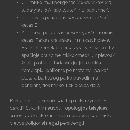
C – miško multipoligonas (
landuse=forest
),
sudarytas iš A kaip „outer“ ir B kaip „inner“.
B – pievos poligonas (
landues=meadow
) –
kelias B
A – parko poligonas (
leisure=park
) – išorinis
kelias. Parkas yra viskas: ir miškas, ir pieva.
Braižant žemėlapį parkas yra „virš“ visko. T.y.
apačioje braižome miško/medžių ir pievos/
žolės plotus, o tada virš jų, jei to reikia
žemėlapiui, paišome permatomą „parko“
plotą arba tiesiog parko pavadinimą,
dengiantį tiek miško, tiek pievos dalis.
Puiku. Bet ne visi žino, kad taip reikia žymėti. Ką
daryti? Sukurti ir naudoti
Topologijos taisykles
,
kurios šiuo konkrečiu atveju nurodytų, kad miško ir
pievos poligonai negali persidengti.