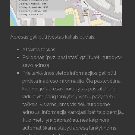
Adresas gali būti įvestas keliais būdais:
Atskiras taškas
Poligonas (pvz. pastatas) gali turėti nurodytą
savo adresą
Prie lankytinos vietos informacijos gali būti
pridėta ir adreso informacija. Čia pastebėtina,
kad net jei adresas nurodytas pastatui, o jo
viduje yra daug lankytinų vietų, pažymėtų
taškais, visiems jiems vis tiek nurodome
adresus. Informacija kartojasi, bet taip bent jau
šiuo metu yra paprasčiau, nes kaip nors
automatiškai nustatyti adresą lankytinoms