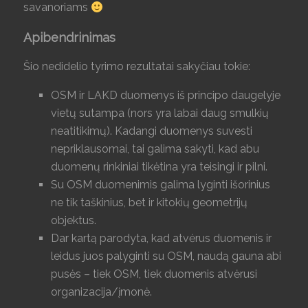
savanoriams
Apibendrinimas
Šio nedidelio tyrimo rezultatai sakyčiau tokie:
OSM ir LAKD duomenys iš principo daugelyje
vietų sutampa (nors yra labai daug smulkių
neatitikimų). Kadangi duomenys suvesti
nepriklausomai, tai galima sakyti, kad abu
duomenų rinkiniai tikėtina yra teisingi ir pilni.
Su OSM duomenimis galima lyginti išorinius
ne tik taškinius, bet ir kitokių geometrijų
objektus.
Dar kartą parodyta, kad atvėrus duomenis ir
leidus juos palyginti su OSM, naudą gauna abi
pusės – tiek OSM, tiek duomenis atvėrusi
organizacija/įmonė.