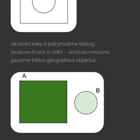
Jei išorinį kelią A pažymėsime tiesiog
landuse=forest
, o vidinį –
landuse=meadow
,
gausime tokius geografinius objektus: