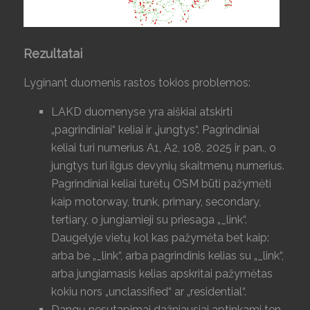
Rezultatai
Lyginant duomenis rastos tokios problemos:
LAKD duomenyse yra aiškiai atskirti
„pagrindiniai“ keliai ir „jungtys“. Pagrindiniai
keliai turi numerius A1, A2, 108, 2025 ir pan., o
jungtys turi ilgus devynių skaitmenų numerius.
Pagrindiniai keliai turėtų OSM būti pažymėti
kaip motorway, trunk, primary, secondary,
tertiary, o jungiamieji su priesaga „_link“.
Daugelyje vietų kol kas pažymėta bet kaip:
arba be „_link“, arba pagrindinis kelias su „_link“,
arba jungiamasis kelias apskritai pažymėtas
kokiu nors „unclassified“ ar „residential“.
Dangų nesutapimai dažniausiai aptinkami ten,