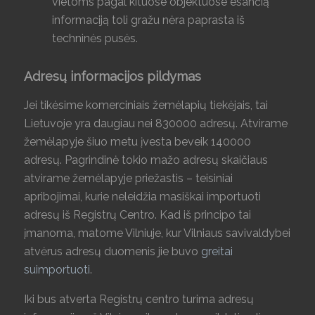
vietoms pagal kituose objektuose esančią
informaciją toli gražu nėra paprasta iš
techninės pusės.
Adresų informacijos pildymas
Jei tikėsime komerciniais žemėlapių tiekėjais, tai
Lietuvoje yra daugiau nei 830000 adresų. Atvirame
žemėlapyje šiuo metu įvesta beveik 140000
adresų. Pagrindinė tokio mažo adresų skaičiaus
atvirame žemėlapyje priežastis – teisiniai
apribojimai, kurie neleidžia masiškai importuoti
adresų iš Registrų Centro. Kad iš principo tai
įmanoma, matome Vilniuje, kur Vilniaus savivaldybei
atvėrus adresų duomenis jie buvo
greitai
suimportuoti
.
Iki bus atverta Registrų centro turima adresų